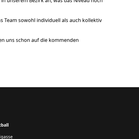
n in unserem Bezirk an, was das Niveau noch
s Team sowohl individuell als auch kollektiv
reuen uns schon auf die kommenden
tball
dgasse