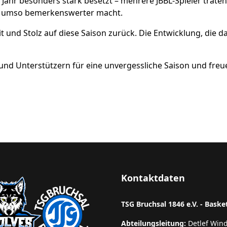
m Jahr besonders stark besetzt – mehrere JBBL-Spieler trate
ng umso bemerkenswerter macht.
 und Stolz auf diese Saison zurück. Die Entwicklung, die da
rn und Unterstützern für eine unvergessliche Saison und f
Kontaktdaten
TSG Bruchsal 1846 e.V. - Baske
Abteilungsleitung:
Detlef Win