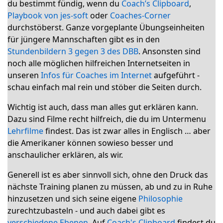
du bestimmt fündig, wenn du
Coach’s Clipboard
,
Playbook von jes-soft
oder
Coaches-Corner
durchstöberst. Ganze vorgeplante Übungseinheiten
für jüngere Mannschaften gibt es in den
Stundenbildern 3 gegen 3 des DBB
. Ansonsten sind
noch alle möglichen hilfreichen Internetseiten in
unseren
Infos für Coaches im Internet
aufgeführt -
schau einfach mal rein und stöber die Seiten durch.
Wichtig ist auch, dass man alles gut erklären kann.
Dazu sind Filme recht hilfreich, die du im Untermenu
Lehrfilme
findest. Das ist zwar alles in Englisch … aber
die Amerikaner können sowieso besser und
anschaulicher erklären, als wir.
Generell ist es aber sinnvoll sich, ohne den Druck das
nächste Training planen zu müssen, ab und zu in Ruhe
hinzusetzen und sich seine eigene
Philosophie
zurechtzubasteln - und auch dabei gibt es
verschiedene Ebenen
. Auf
Coach's Clipboard
findest du