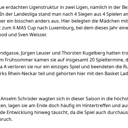
erdachten Ligenstruktur in zwei Ligen, nämlich in der Bezi
n der Landesliga stand man nach 4 Siegen aus 4 Spielen am 
ber ein bisschen anders aus. Hier belegten die Mädchen mit 
ahrt zum X-MAS Cup nach Luxemburg, bei dem dieses Jahr ei
od und Sven Weisser.
indgasse, Jürgen Leuser und Thorsten Kugelberg hatten tro
 Frühsommer kamen sie auf insgesamt 20 Spieltermine, d
 A verloren sie nur ein einziges Spiel und beendeten die R
rks Rhein-Neckar teil und gehörten hier mit den Basket La
nselm Schröder wagten sich in dieser Saison in die höchst
ten, lagen sie am Ende doch häufig im Hintertreffen und aus
nde Entwicklung hinweg täuscht, da die Spiel auch durcha
bruch.